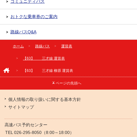
コミュニティバス
おトクな乗車券のご案内
路線バスQ&A
ホーム
路線バス
運賃表
【63】 三才線 運賃表
【63】 三才線 柳原 運賃表
ページの
先頭へ
個人情報の取り扱いに関する基本方針
サイトマップ
高速バス予約センター
TEL 026-295-8050（8:00～18:00）