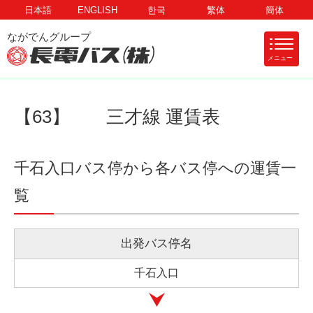
日本語
ENGLISH
한국
繁体
簡体
メニュー
【63】 三才線 運賃表
千石入口バス停から各バス停への運賃一
覧
出発バス停名
千石入口