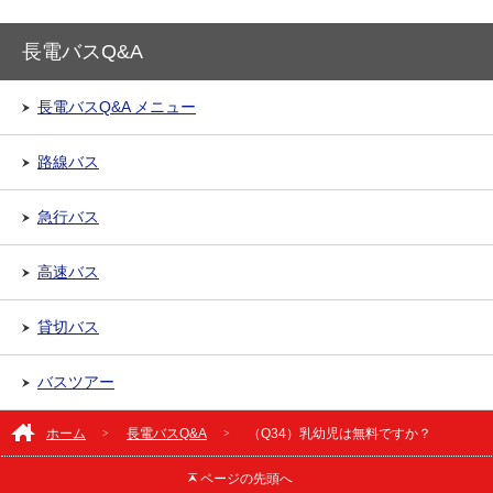
長電バスQ&A
長電バスQ&A メニュー
路線バス
急行バス
高速バス
貸切バス
バスツアー
ホーム
長電バスQ&A
（Q34）乳幼児は無料ですか？
ページの
先頭へ