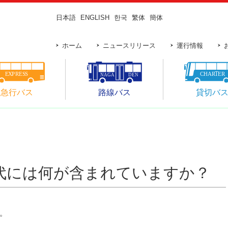
日本語
ENGLISH
한국
繁体
簡体
ホーム
ニュースリリース
運行情報
急行バス
路線バス
貸切バ
ス代には何が含まれていますか？
。