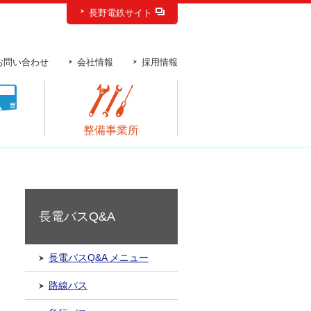
長野電鉄サイト
お問い合わせ
会社情報
採用情報
ス
整備事業所
長電バスQ&A
長電バスQ&A メニュー
路線バス