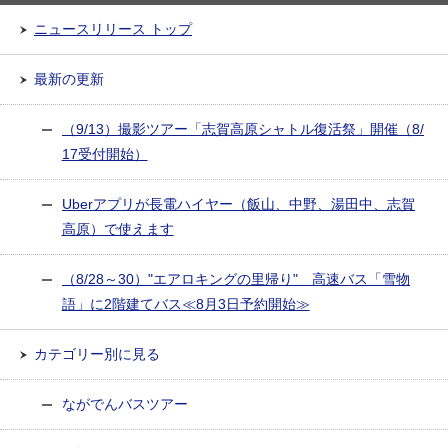
ニュースリリース トップ
最新の更新
（9/13）撮影ツアー「志賀高原シャトル復活祭」開催（8/
17受付開始）
Uberアプリが長電ハイヤー（飯山、中野、湯田中、志賀
高原）で使えます
（8/28～30）"エアロキングの里帰り" 高速バス「雪物
語」に2階建てバス≪8月3日予約開始≫
カテゴリー別に見る
ながでんバスツアー