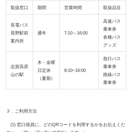
取扱窓口
期間
営業時間
取扱品目
高速バス
長電バス
乗車券
長野駅前
通年
7:10～16:00
各種バス
案内所
グッズ
急行バス
木・金曜
志賀高原
乗車券
日定休
8:10~16:00
山の駅
路線バス
（夏期）
乗車券
３．ご利用方法
(1) 窓口係員に、どのQRコードを利用するかをお伝えくだ