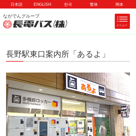
日本語
ENGLISH
한국
繁体
簡体
メニュー
長野駅東口案内所「あるよ」