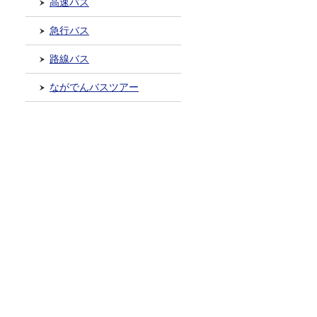
高速バス
急行バス
路線バス
ながでんバスツアー