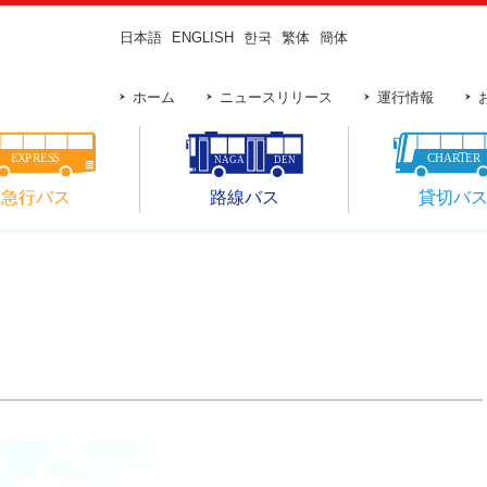
日本語
ENGLISH
한국
繁体
簡体
ホーム
ニュースリリース
運行情報
急行バス
路線バス
貸切バ