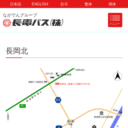
日本語
ENGLISH
한국
繁体
簡体
メニュー
長岡北