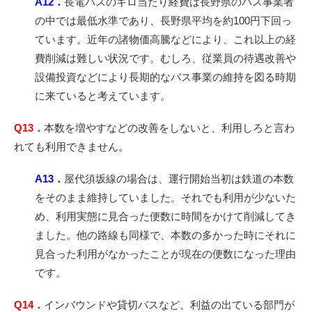
A12．
長電バスのキロ当たり経費は長野県のバス事業者
の中では最低水準であり、長野県平均を約100円下回っ
ています。近年の諸物価高騰などにより、これ以上の経
費削減は難しい状況です。むしろ、従業員の待遇改善や
設備投資などにより長期的なバス事業の維持を図る時期
に来ていると考えています。
Q13．
本数を増やすなどの改善をしないと、利用しろと言わ
れても利用できません。
A13．
屋代須坂線の場合は、運行開始当初は鉄道の本数
をそのまま維持していました。それでも利用が少ないた
め、利用実態に見合った便数に時間をかけて削減してき
ました。他の路線も同様で、本数の多かった時にそれに
見合った利用がなかったことが現在の便数になった理由
です。
Q14．
インバウンドや貸切バスなど、利益の出ている部門が