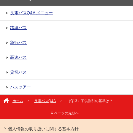
長電バスQ&A メニュー
路線バス
急行バス
高速バス
貸切バス
バスツアー
ホーム
長電バスQ&A
（Q13）子供割引の基準は？
ページの
先頭へ
個人情報の取り扱いに関する基本方針