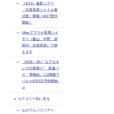
（9/13）撮影ツアー
「志賀高原シャトル復
活祭」開催（8/17受付
開始）
Uberアプリが長電ハイ
ヤー（飯山、中野、湯
田中、志賀高原）で使
えます
（8/28～30）"エアロキ
ングの里帰り" 高速バ
ス「雪物語」に2階建て
バス≪8月3日予約開始
≫
カテゴリー別に見る
ながでんバスツアー