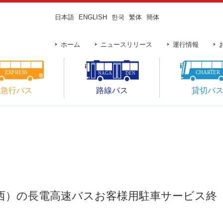
日本語
ENGLISH
한국
繁体
簡体
ホーム
ニュースリリース
運行情報
急行バス
路線バス
貸切バ
西）の長電高速バスお客様用駐車サービス終