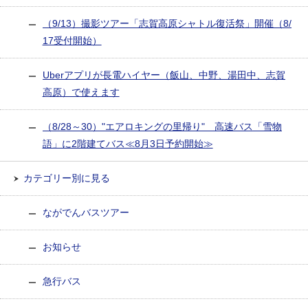
（9/13）撮影ツアー「志賀高原シャトル復活祭」開催（8/
17受付開始）
Uberアプリが長電ハイヤー（飯山、中野、湯田中、志賀
高原）で使えます
（8/28～30）"エアロキングの里帰り" 高速バス「雪物
語」に2階建てバス≪8月3日予約開始≫
カテゴリー別に見る
ながでんバスツアー
お知らせ
急行バス