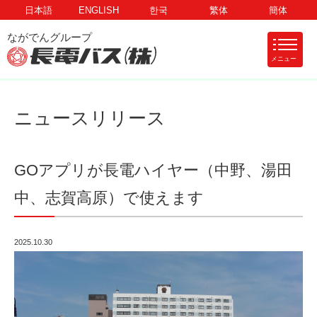
日本語
ENGLISH
한국
繁体
簡体
メニュー
ニュースリリース
GOアプリが長電ハイヤー（中野、湯田
中、志賀高原）で使えます
2025.10.30