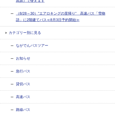
高原）で使えます
（8/28～30）"エアロキングの里帰り" 高速バス「雪物
語」に2階建てバス≪8月3日予約開始≫
カテゴリー別に見る
ながでんバスツアー
お知らせ
急行バス
貸切バス
高速バス
路線バス