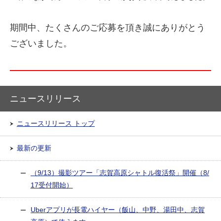
期間中、たくさんのご応募を頂き
誠にありがとう
ございました。
ニュースリリース
ニュースリリース トップ
最新の更新
（9/13）撮影ツアー「志賀高原シャトル復活祭」開催（8/
17受付開始）
Uberアプリが長電ハイヤー（飯山、中野、湯田中、志賀