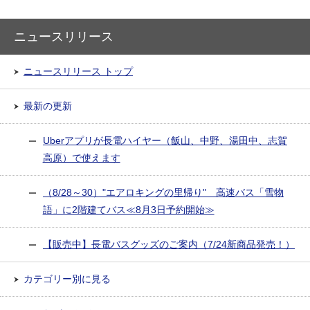
ニュースリリース
ニュースリリース トップ
最新の更新
Uberアプリが長電ハイヤー（飯山、中野、湯田中、志賀
高原）で使えます
（8/28～30）"エアロキングの里帰り" 高速バス「雪物
語」に2階建てバス≪8月3日予約開始≫
【販売中】長電バスグッズのご案内（7/24新商品発売！）
カテゴリー別に見る