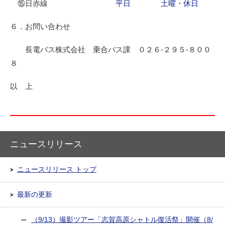
⑮日赤線
平日
土曜・休日
６．お問い合わせ
長電バス株式会社 乗合バス課 ０２６-２９５-８００
８
以 上
ニュースリリース
ニュースリリース トップ
最新の更新
（9/13）撮影ツアー「志賀高原シャトル復活祭」開催（8/