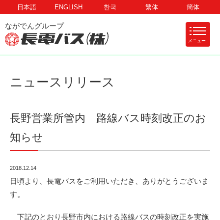
日本語
ENGLISH
한국
繁体
簡体
メニュー
ニュースリリース
長野営業所管内 路線バス時刻改正のお
知らせ
2018.12.14
日頃より、長電バスをご利用いただき、ありがとうございま
す。
下記のとおり長野市内における路線バスの時刻改正を実施