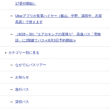
17受付開始）
Uberアプリが長電ハイヤー（飯山、中野、湯田中、志賀
高原）で使えます
（8/28～30）"エアロキングの里帰り" 高速バス「雪物
語」に2階建てバス≪8月3日予約開始≫
カテゴリー別に見る
ながでんバスツアー
お知らせ
急行バス
貸切バス