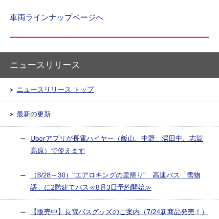
車両ラインナップページへ
ニュースリリース
ニュースリリース トップ
最新の更新
Uberアプリが長電ハイヤー（飯山、中野、湯田中、志賀
高原）で使えます
（8/28～30）"エアロキングの里帰り" 高速バス「雪物
語」に2階建てバス≪8月3日予約開始≫
【販売中】長電バスグッズのご案内（7/24新商品発売！）