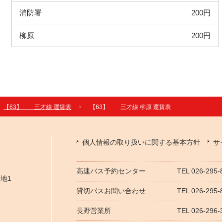
消防署
200円
柳原
200円
【63】 三才線 運賃表
【63】 三才線 柳原 運賃表
個人情報の取り扱いに関する基本方針
サ
高速バス予約センター
TEL 026-295
番地1
貸切バスお問い合わせ
TEL 026-29
長野営業所
TEL 026-296-