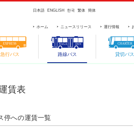
日本語
ENGLISH
한국
繁体
簡体
ホーム
ニュースリリース
運行情報
急行バス
路線バス
貸切バ
 運賃表
ス停への運賃一覧