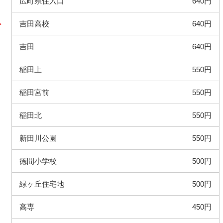
広町県住入口
640円
吉田高校
640円
吉田
640円
稲田上
550円
稲田宮前
550円
稲田北
550円
新田川公園
550円
徳間小学校
500円
緑ヶ丘住宅地
500円
高専
450円