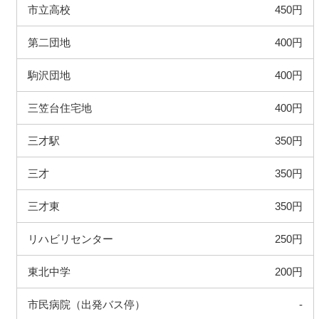
市立高校
450円
第二団地
400円
駒沢団地
400円
三笠台住宅地
400円
三才駅
350円
三才
350円
三才東
350円
リハビリセンター
250円
東北中学
200円
市民病院（出発バス停）
-