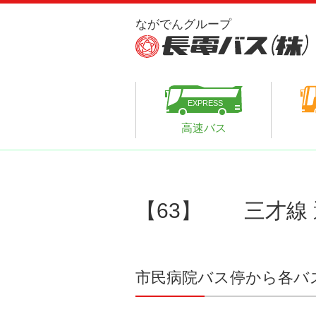
高速バス
【63】 三才線
市民病院バス停から各バ