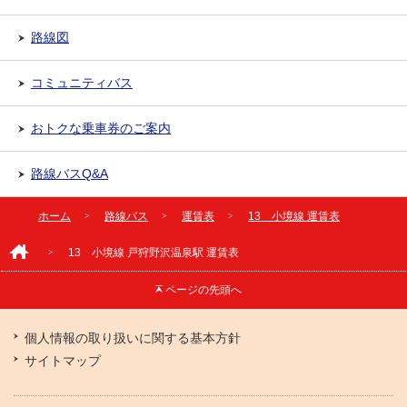
路線図
コミュニティバス
おトクな乗車券のご案内
路線バスQ&A
ホーム
路線バス
運賃表
13 小境線 運賃表
13 小境線 戸狩野沢温泉駅 運賃表
ページの
先頭へ
個人情報の取り扱いに関する基本方針
サイトマップ