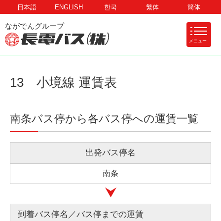
日本語
ENGLISH
한국
繁体
簡体
メニュー
13 小境線 運賃表
南条バス停から各バス停への運賃一覧
出発バス停名
南条
到着バス停名／バス停までの運賃