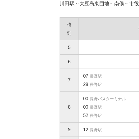
川田駅～大豆島東団地～南俣～市役
時
刻
5
6
07
長野駅
7
28
長野駅
00
長野バスターミナル
8
00
長野駅
52
長野駅
9
12
長野駅