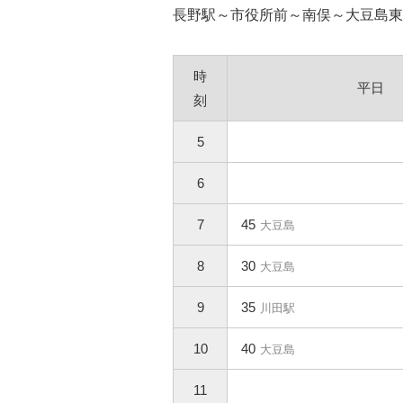
長野駅～市役所前～南俣～大豆島東
時
平日
刻
5
6
7
45
大豆島
8
30
大豆島
9
35
川田駅
10
40
大豆島
11