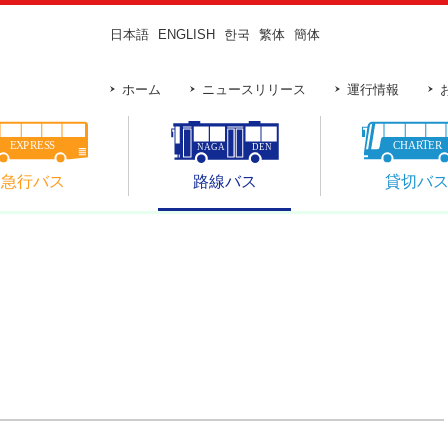
日本語
ENGLISH
한국
繁体
簡体
ホーム
ニュースリリース
運行情報
急行バス
路線バス
貸切バ