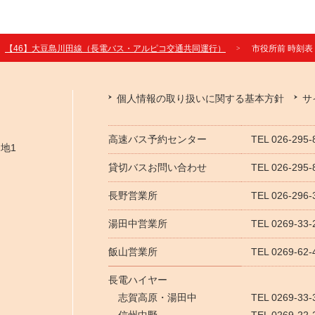
【46】大豆島川田線（長電バス・アルピコ交通共同運行）
市役所前 時刻表
個人情報の取り扱いに関する基本方針
サ
高速バス予約センター
TEL 026-295
番地1
貸切バスお問い合わせ
TEL 026-29
長野営業所
TEL 026-296-
湯田中営業所
TEL 0269-33-
飯山営業所
TEL 0269-62-
長電ハイヤー
志賀高原・湯田中
TEL 0269-33