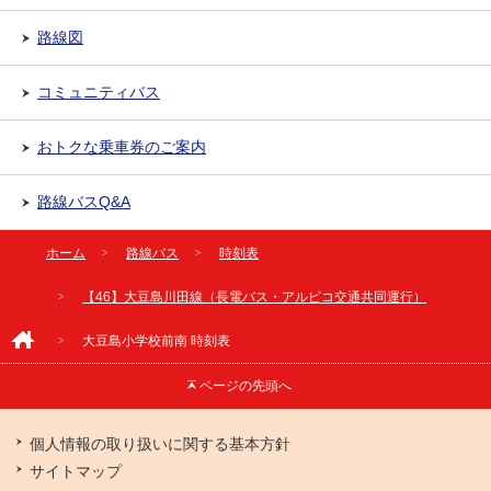
路線図
コミュニティバス
おトクな乗車券のご案内
路線バスQ&A
ホーム
路線バス
時刻表
【46】大豆島川田線（長電バス・アルピコ交通共同運行）
大豆島小学校前南 時刻表
ページの
先頭へ
個人情報の取り扱いに関する基本方針
サイトマップ