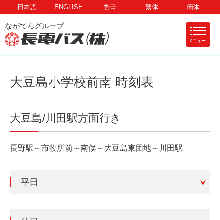
日本語
ENGLISH
한국
繁体
簡体
メニュー
大豆島小学校前南 時刻表
大豆島/川田駅方面行き
長野駅～市役所前～南俣～大豆島東団地～川田駅
平日